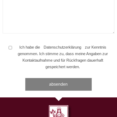
Ich habe die
Datenschutzerklärung
zur Kenntnis
genommen. Ich stimme zu, dass meine Angaben zur
Kontaktaufnahme und für Rückfragen dauerhaft
gespeichert werden.
Bitte
Bitte
lasse
lasse
dieses
dieses
Feld
Feld
leer.
leer.