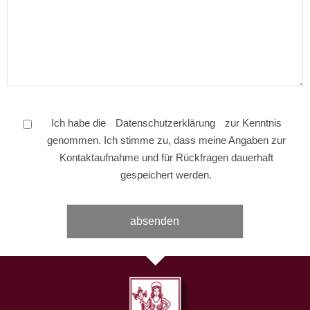
Ich habe die
Datenschutzerklärung
zur Kenntnis
genommen. Ich stimme zu, dass meine Angaben zur
Kontaktaufnahme und für Rückfragen dauerhaft
gespeichert werden.
Bitte
Bitte
lasse
lasse
dieses
dieses
Feld
Feld
leer.
leer.