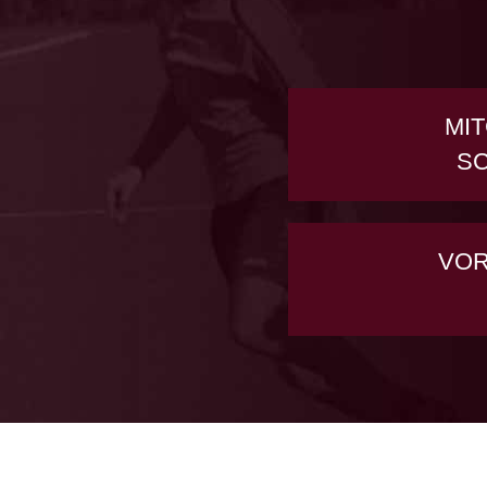
MIT
S
VO