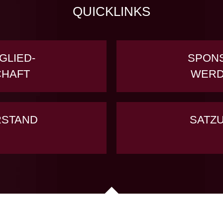
QUICKLINKS
GLIED-
SPON
CHAFT
WER
RSTAND
SATZ