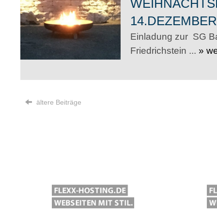
WEIHNACHTS
14.DEZEMBER
Einladung zur SG B
Friedrichstein ...
» we
ältere Beiträge