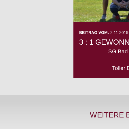
BEITRAG VOM:
2.11.2019
3 : 1 GEWONN
SG Bad 
Toller
WEITERE 