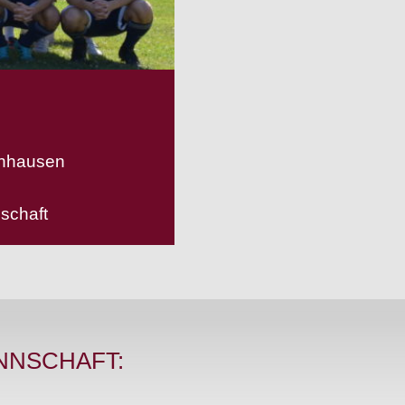
enhausen
nschaft
NNSCHAFT: