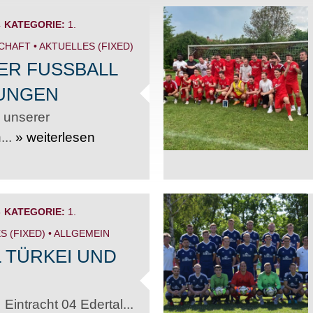
4
KATEGORIE:
1.
SCHAFT
•
AKTUELLES (FIXED)
ER FUSSBALL
DUNGEN
 unserer
..
» weiterlesen
3
KATEGORIE:
1.
S (FIXED)
•
ALLGEMEIN
L TÜRKEI UND
intracht 04 Edertal...