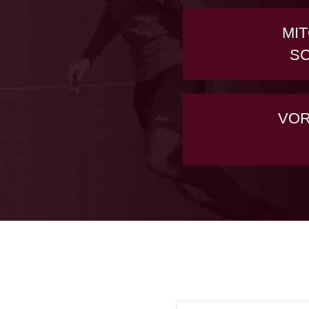
MIT
S
VO