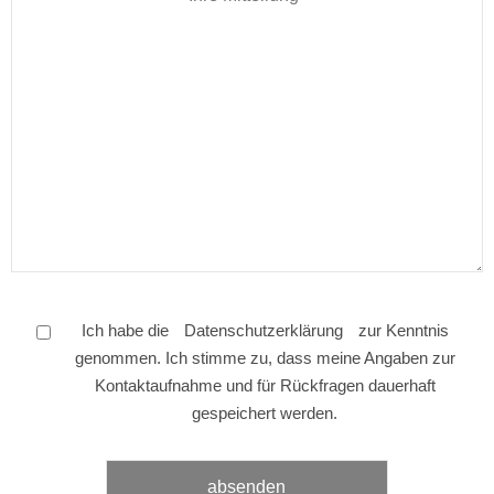
Ich habe die
Datenschutzerklärung
zur Kenntnis
genommen. Ich stimme zu, dass meine Angaben zur
Kontaktaufnahme und für Rückfragen dauerhaft
gespeichert werden.
Bitte
Bitte
lasse
lasse